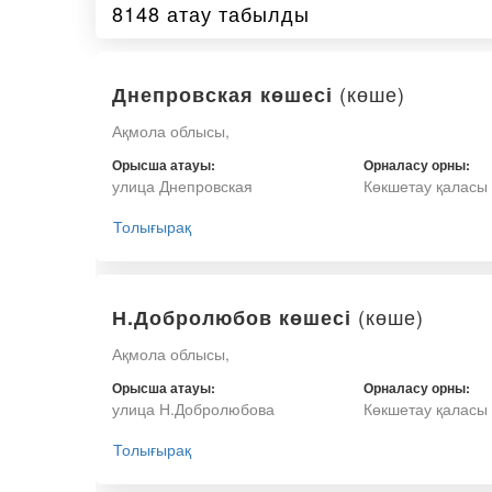
8148 атау табылды
(көше)
Днепровская көшесі
Ақмола облысы,
Орысша атауы:
Орналасу орны:
улица Днепровская
Көкшетау қаласы
Толығырақ
(көше)
Н.Добролюбов көшесі
Ақмола облысы,
Орысша атауы:
Орналасу орны:
улица Н.Добролюбова
Көкшетау қаласы
Толығырақ