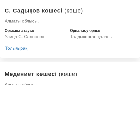
(көше)
С. Садықов көшесі
Алматы облысы,
Орысша атауы:
Орналасу орны:
Улица С. Садыкова
Талдықорған қаласы
Толығырақ
(көше)
Мәдениет көшесі
Алматы облысы,
Орысша атауы:
Орналасу орны:
Улица Мәдениет
Талдықорған қаласы
Толығырақ
(көше)
Қ. Сәтпаев көшесі