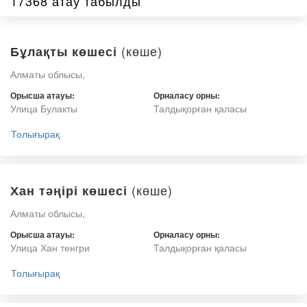
17368 атау табылды
(көше)
Бұлақты көшесі
Алматы облысы,
Орысша атауы:
Орналасу орны:
Улица Булакты
Талдықорған қаласы
Толығырақ
(көше)
Хан тәңірі көшесі
Алматы облысы,
Орысша атауы:
Орналасу орны:
Улица Хан тенгри
Талдықорған қаласы
Толығырақ