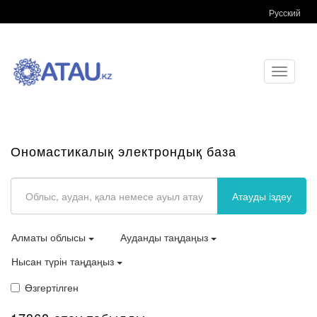
Русский
Toggle
navigati
Ономастикалық электрондық база
Атауды іздеу
Алматы облысы
Ауданды таңдаңыз
Нысан түрін таңдаңыз
Өзгертілген