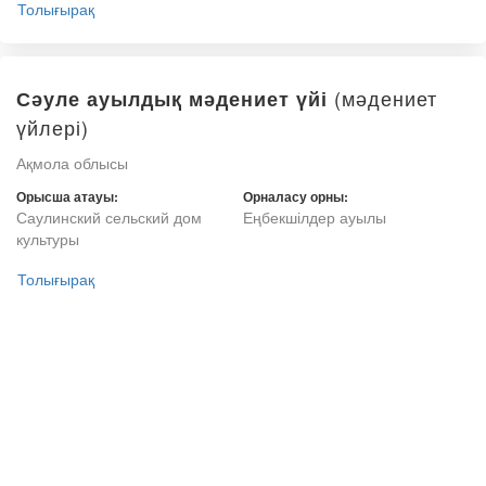
Толығырақ
(мәдениет
Сәуле ауылдық мәдениет үйі
үйлері)
Ақмола облысы
Орысша атауы:
Орналасу орны:
Саулинский сельский дом
Еңбекшілдер ауылы
культуры
Толығырақ
Құдық ағаш ауылдық мәдениет үйі
(мәдениет үйлері)
Ақмола облысы
Орысша атауы:
Орналасу орны: