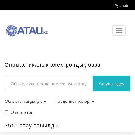
Русский
Toggle
navigati
Ономастикалық электрондық база
Атауды іздеу
Облысты таңдаңыз
мәдениет үйлері
Өзгертілген
3515 атау табылды