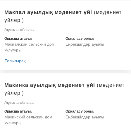
(мәдениет
Макпал ауылдық мәдениет үйі
үйлері)
Ақмола облысы
Орысша атауы:
Орналасу орны:
Макпалский сельский дом
Еңбекшілдер ауылы
культуры
Толығырақ
(мәдениет
Макинка ауылдық мәдениет үйі
үйлері)
Ақмола облысы
Орысша атауы:
Орналасу орны:
Макинский сельский дом
Еңбекшілдер ауылы
культуры