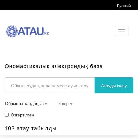
Русский
Toggle
navigati
Ономастикалық электрондық база
Атауды іздеу
Облысты таңдаңыз
көпір
Өзгертілген
102 атау табылды