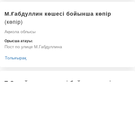
М.Ғабдуллин көшесі бойынша көпір
(көпір)
Ақмола облысы
Орысша атауы:
Пост по улице М.Габдуллина
Толығырақ
Т.Сүлейменов көшесі бойынша көпір
(көпір)
Ақмола облысы
Орысша атауы:
Мост по улице Т.Сулейменова
Толығырақ