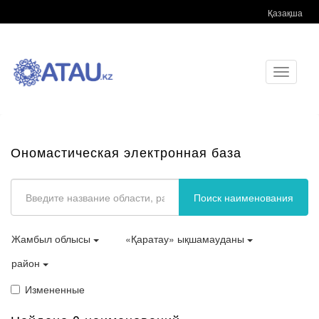
Қазақша
Toggle
navigati
Ономастическая электронная база
Поиск наименования
Жамбыл облысы
«Қаратау» ықшамауданы
район
Измененные