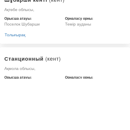
Ақтөбе облысы,
Орысша атауы:
Орналасу орны:
Поселок Шубарши
Темір ауданы
Толығырақ
(кент)
Станционный
Ақмола облысы,
Орысша атауы:
Орналасу орны:
Станционный
Көкшетау қаласы
Толығырақ
(кент)
Заводской кенті
Ақмола облысы,