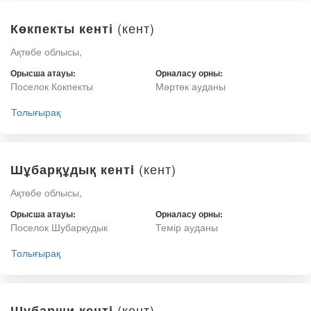
(кент)
Көкпекты кенті
Ақтөбе облысы,
Орысша атауы:
Орналасу орны:
Поселок Кокпекты
Мәртөк ауданы
Толығырақ
(кент)
Шұбарқұдық кентi
Ақтөбе облысы,
Орысша атауы:
Орналасу орны:
Поселок Шубаркудык
Темір ауданы
Толығырақ
(кент)
Шұбарши кентi