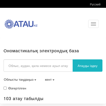
Русский
Toggle
navigati
Ономастикалық электрондық база
Атауды іздеу
Облысты таңдаңыз
кент
Өзгертілген
103 атау табылды