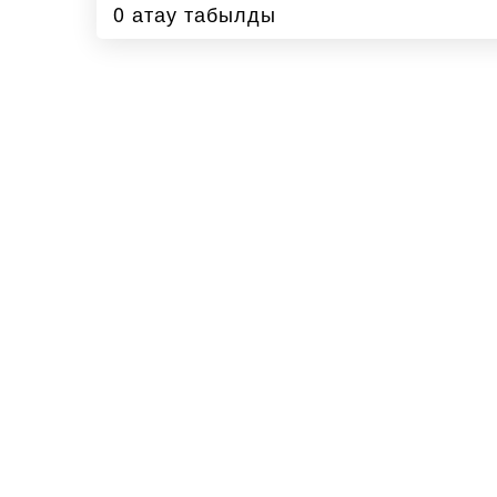
0 атау табылды