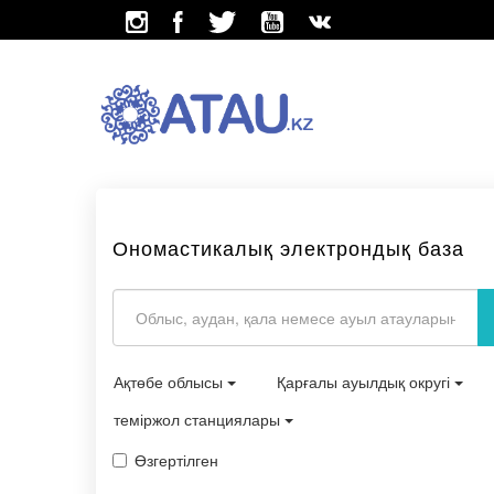
Ономастикалық электрондық база
Ақтөбе облысы
Қарғалы ауылдық округі
теміржол станциялары
Өзгертілген