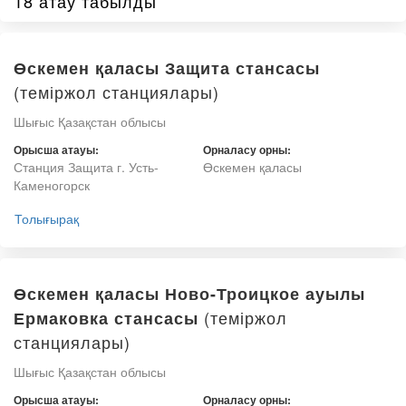
18 атау табылды
Өскемен қаласы Защита стансасы
(теміржол станциялары)
Шығыс Қазақстан облысы
Орысша атауы:
Орналасу орны:
Станция Защита г. Усть-
Өскемен қаласы
Каменогорск
Толығырақ
Өскемен қаласы Ново-Троицкое ауылы
(теміржол
Ермаковка стансасы
станциялары)
Шығыс Қазақстан облысы
Орысша атауы:
Орналасу орны: