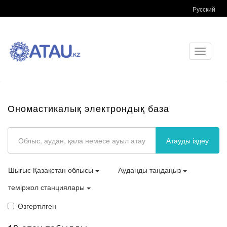
Русский
Toggle
navigati
Ономастикалық электрондық база
Атауды іздеу
Шығыс Қазақстан облысы
Ауданды таңдаңыз
теміржол станциялары
Өзгертілген