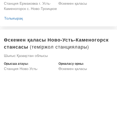
Станция Ермаковка г. Усть-
Өскемен қаласы
Каменогорск с. Ново-Троицкое
Толығырақ
Өскемен қаласы Ново-Усть-Каменогорск
(теміржол станциялары)
стансасы
Шығыс Қазақстан облысы
Орысша атауы:
Орналасу орны:
Станция Ново-Усть-
Өскемен қаласы
Каменогорск, г. Усть-
Каменогорск
Толығырақ
Өскемен қаласы Усть – Каменогорск