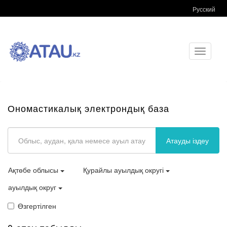
Русский
Toggle
navigati
Ономастикалық электрондық база
Атауды іздеу
Ақтөбе облысы
Қурайлы ауылдық округі
ауылдық округ
Өзгертілген