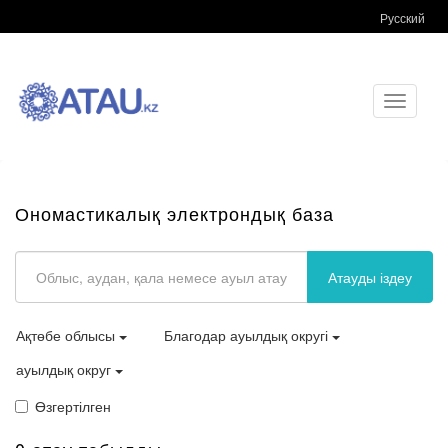
Русский
Toggle
navigati
Ономастикалық электрондық база
Атауды іздеу
Ақтөбе облысы
Благодар ауылдық округі
ауылдық округ
Өзгертілген