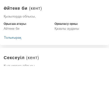
(кент)
Әйтеке би
Қызылорда облысы,
Орысша атауы:
Орналасу орны:
Айтеке би
Қазалы ауданы
Толығырақ
(кент)
Сексеуіл
Қызылорда облысы,
Орысша атауы:
Орналасу орны:
Сексеул
Арал ауданы
Толығырақ
(кент)
Жақсықылыш