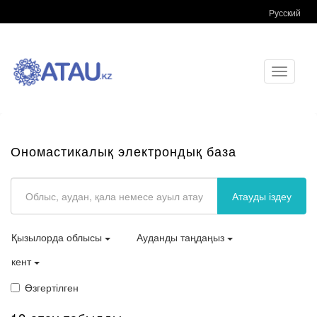
Русский
Toggle
navigati
Ономастикалық электрондық база
Атауды іздеу
Қызылорда облысы
Ауданды таңдаңыз
кент
Өзгертілген