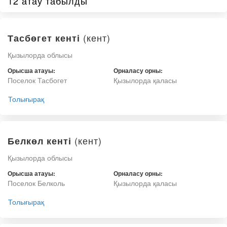
12 атау табылды
(кент)
Тасбөгет кенті
Қызылорда облысы
Орысша атауы:
Орналасу орны:
Поселок Тасбогет
Қызылорда қаласы
Толығырақ
(кент)
Белкөл кенті
Қызылорда облысы
Орысша атауы:
Орналасу орны:
Поселок Белколь
Қызылорда қаласы
Толығырақ