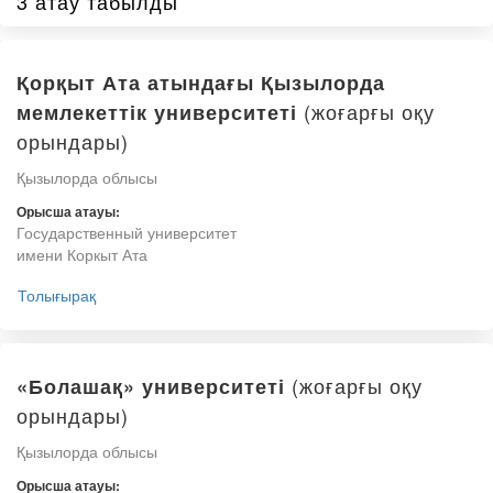
3 атау табылды
Қорқыт Ата атындағы Қызылорда
(жоғарғы оқу
мемлекеттік университеті
орындары)
Қызылорда облысы
Орысша атауы:
Государственный университет
имени Коркыт Ата
Толығырақ
(жоғарғы оқу
«Болашақ» университеті
орындары)
Қызылорда облысы
Орысша атауы: