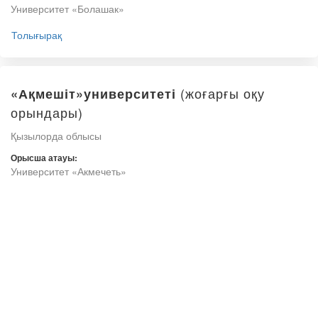
Университет «Болашак»
Толығырақ
(жоғарғы оқу
«Ақмешіт»университеті
орындары)
Қызылорда облысы
Орысша атауы:
Университет «Акмечеть»
Толығырақ