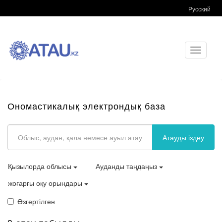
Русский
Toggle
navigati
Ономастикалық электрондық база
Атауды іздеу
Қызылорда облысы
Ауданды таңдаңыз
жоғарғы оқу орындары
Өзгертілген