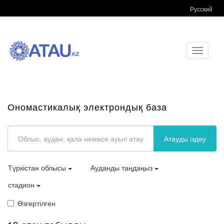
Русский
Toggle
navigati
Ономастикалық электрондық база
Атауды іздеу
Түркістан облысы
Ауданды таңдаңыз
стадион
Өзгертілген