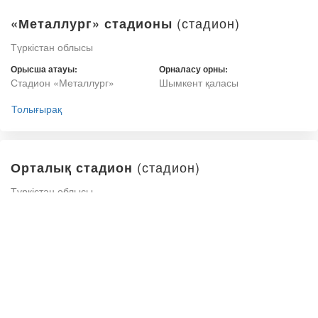
(стадион)
«Металлург» стадионы
Түркістан облысы
Орысша атауы:
Орналасу орны:
Стадион «Металлург»
Шымкент қаласы
Толығырақ
(стадион)
Орталық стадион
Түркістан облысы
Орысша атауы:
Орналасу орны:
Центральный стадион
Арыс қаласы
Толығырақ
Кентау қаласындағы Қ.Құралбаев