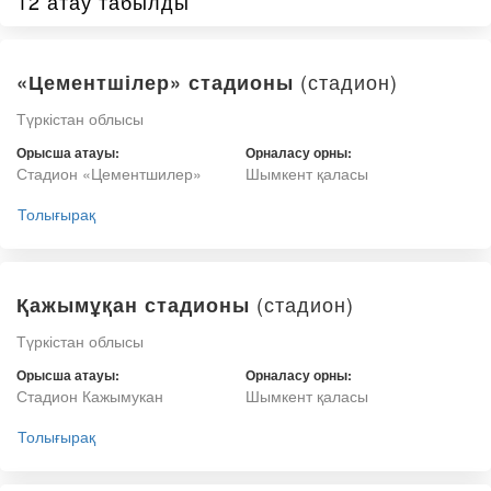
12 атау табылды
(стадион)
«Цементшілер» стадионы
Түркістан облысы
Орысша атауы:
Орналасу орны:
Стадион «Цементшилер»
Шымкент қаласы
Толығырақ
(стадион)
Қажымұқан стадионы
Түркістан облысы
Орысша атауы:
Орналасу орны:
Стадион Кажымукан
Шымкент қаласы
Толығырақ