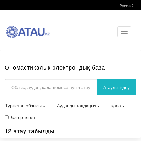
Русский
Toggle
navigati
Ономастикалық электрондық база
Атауды іздеу
Түркістан облысы
Ауданды таңдаңыз
қала
Өзгертілген
12 атау табылды