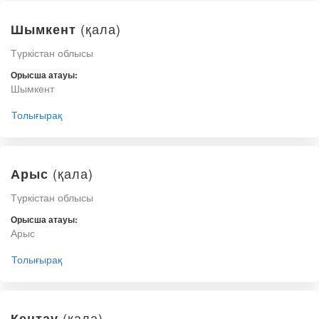
(қала)
Шымкент
Түркістан облысы
Орысша атауы:
Шымкент
Толығырақ
(қала)
Арыс
Түркістан облысы
Орысша атауы:
Арыс
Толығырақ
(қала)
Кентау