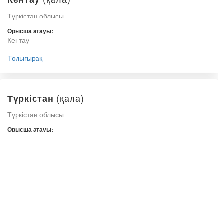
Түркістан облысы
Орысша атауы:
Кентау
Толығырақ
(қала)
Түркістан
Түркістан облысы
Орысша атауы:
Туркестан
Толығырақ
(қала)
Жетісай
Түркістан облысы