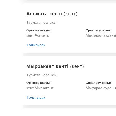
(кент)
Асықата кенті
Түркістан облысы
Орысша атауы:
Орналасу орны:
кент Асыката
Мақтарал ауданы
Толығырақ
(кент)
Мырзакент кенті
Түркістан облысы
Орысша атауы:
Орналасу орны:
кент Мырзакент
Мақтарал ауданы
Толығырақ