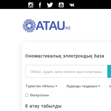
Ономастикалық электрондық база
Түркістан облысы
Ауданды таңдаңыз
Өзгертілген
6 атау табылды