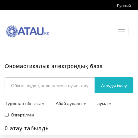
Русский
Toggle
navigati
Ономастикалық электрондық база
Атауды іздеу
Түркістан облысы
Абай ауданы
ауыл
Өзгертілген
0 атау табылды