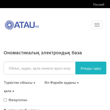
Русский
Toggle
navigati
Ономастикалық электрондық база
Атауды іздеу
Түркістан облысы
Әл-Фараби ауданы
қала
Өзгертілген