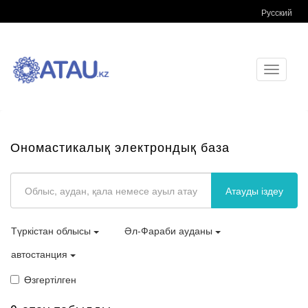
Русский
Toggle
navigati
Ономастикалық электрондық база
Атауды іздеу
Түркістан облысы
Әл-Фараби ауданы
автостанция
Өзгертілген