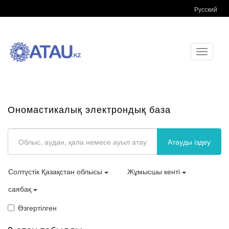
Русский
Toggle
navigati
Ономастикалық электрондық база
Атауды іздеу
Солтүстік Қазақстан облысы
Жұмысшы кенті
саябақ
Өзгертілген