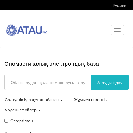
Русский
Toggle
navigati
Ономастикалық электрондық база
Атауды іздеу
Солтүстік Қазақстан облысы
Жұмысшы кенті
мәдениет үйлері
Өзгертілген