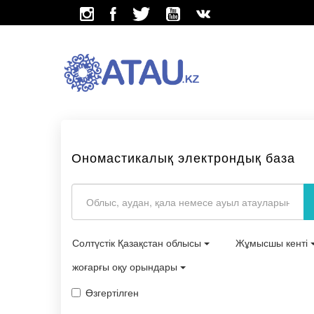
Ономастикалық электрондық база
Солтүстік Қазақстан облысы
Жұмысшы кенті
жоғарғы оқу орындары
Өзгертілген