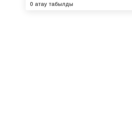
0 атау табылды