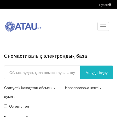
Русский
Toggle
navigati
Ономастикалық электрондық база
Атауды іздеу
Солтүстік Қазақстан облысы
Новопавловка кенті
ауыл
Өзгертілген