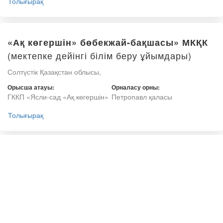
Толығырақ
«Ақ көгершін» бөбекжай-бақшасы» МКҚК
(мектепке дейінгі білім беру ұйымдары)
Солтүстік Қазақстан облысы,
Орысша атауы:
Орналасу орны:
ГККП «Ясли-сад «Ақ көгершін»
Петропавл қаласы
Толығырақ
«Аленушка» бөбекжай-бақшасы» МКҚК
(мектепке дейінгі білім беру ұйымдары)
Солтүстік Қазақстан облысы,
Орысша атауы:
Орналасу орны:
ГККП «Ясли-сад «Аленушка»
Петропавл қаласы