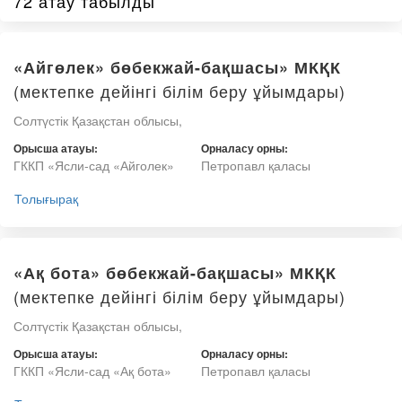
72 атау табылды
«Айгөлек» бөбекжай-бақшасы» МКҚК
(мектепке дейінгі білім беру ұйымдары)
Солтүстік Қазақстан облысы,
Орысша атауы:
Орналасу орны:
ГККП «Ясли-сад «Айголек»
Петропавл қаласы
Толығырақ
«Ақ бота» бөбекжай-бақшасы» МКҚК
(мектепке дейінгі білім беру ұйымдары)
Солтүстік Қазақстан облысы,
Орысша атауы:
Орналасу орны:
ГККП «Ясли-сад «Ақ бота»
Петропавл қаласы