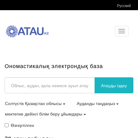
Русский
Toggle
navigati
Ономастикалық электрондық база
Атауды іздеу
Солтүстік Қазақстан облысы
Ауданды таңдаңыз
мектепке дейінгі білім беру ұйымдары
Өзгертілген