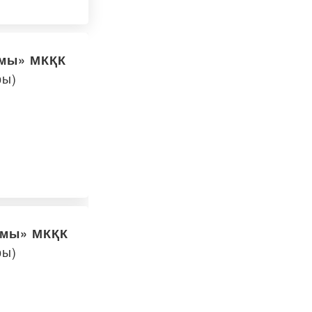
ымы» МКҚК
ры)
ымы» МКҚК
ры)