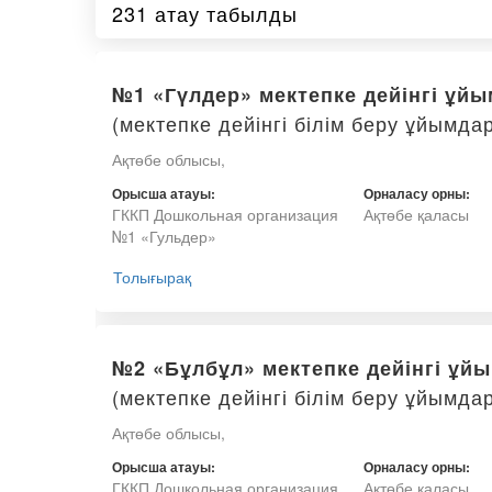
231 атау табылды
№1 «Гүлдер» мектепке дейінгі ұй
(мектепке дейінгі білім беру ұйымда
Ақтөбе облысы,
Орысша атауы:
Орналасу орны:
ГККП Дошкольная организация
Ақтөбе қаласы
№1 «Гульдер»
Толығырақ
№2 «Бұлбұл» мектепке дейінгі ұй
(мектепке дейінгі білім беру ұйымда
Ақтөбе облысы,
Орысша атауы:
Орналасу орны:
ГККП Дошкольная организация
Ақтөбе қаласы