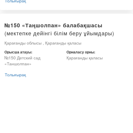
Толығырақ
№150 «Таңшолпан» балабақшасы
(мектепке дейінгі білім беру ұйымдары)
Қарағанды облысы , Қарағанды қаласы
Орысша атауы:
Орналасу орны:
№150 Детский сад
Қарағанды қаласы
«Таншолпан»
Толығырақ
(мектепке
№132 «Ақбөпе» балабақшасы
дейінгі білім беру ұйымдары)
Қарағанды облысы , Қарағанды қаласы
Орысша атауы:
Орналасу орны:
№132 Детский сад «Ақбөпе»
Қарағанды қаласы