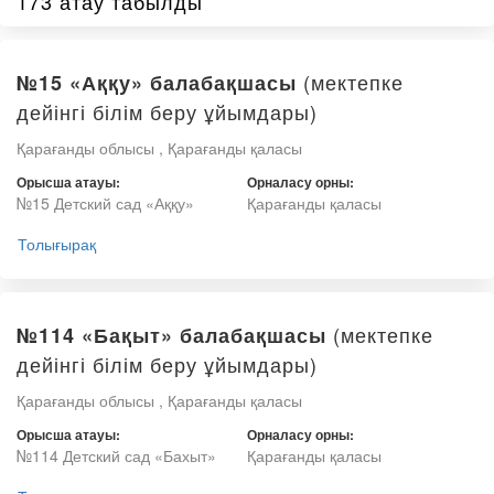
173 атау табылды
(мектепке
№15 «Аққу» балабақшасы
дейінгі білім беру ұйымдары)
Қарағанды облысы , Қарағанды қаласы
Орысша атауы:
Орналасу орны:
№15 Детский сад «Аққу»
Қарағанды қаласы
Толығырақ
(мектепке
№114 «Бақыт» балабақшасы
дейінгі білім беру ұйымдары)
Қарағанды облысы , Қарағанды қаласы
Орысша атауы:
Орналасу орны:
№114 Детский сад «Бахыт»
Қарағанды қаласы