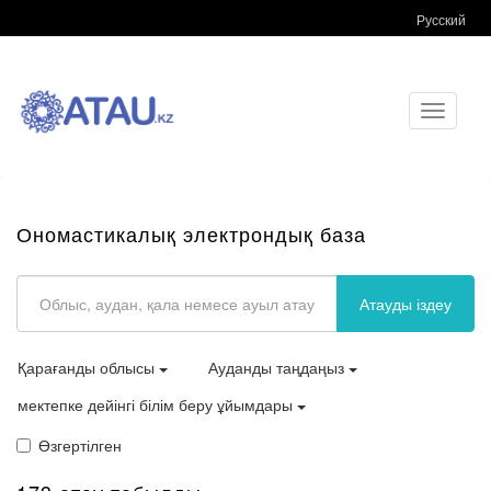
Русский
Toggle
navigati
Ономастикалық электрондық база
Атауды іздеу
Қарағанды облысы
Ауданды таңдаңыз
мектепке дейінгі білім беру ұйымдары
Өзгертілген