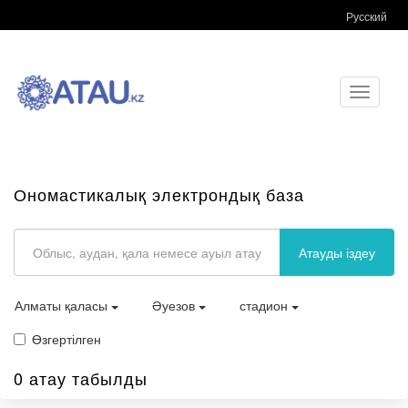
Русский
Toggle
navigati
Ономастикалық электрондық база
Атауды іздеу
Алматы қаласы
Әуезов
стадион
Өзгертілген
0 атау табылды