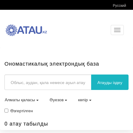
Русский
Toggle
navigati
Ономастикалық электрондық база
Атауды іздеу
Алматы қаласы
Әуезов
көпір
Өзгертілген
0 атау табылды