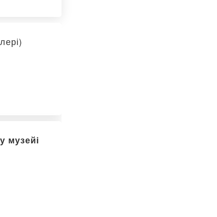
лері)
у музейі