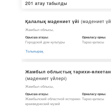
201 атау табылды
(мәдениет үй
Қалалық мәдениет үйі
Жамбыл облысы,
Орысша атауы:
Орналасу орны:
Городской дом культуры
Тараз қаласы
Толығырақ
Жамбыл облыстық тарихи-өлкетан
(мәдениет үйлері)
Жамбыл облысы,
Орысша атауы:
Орналасу орны:
Жамбылский областной историко-
Тараз қаласы
краеведческий музей