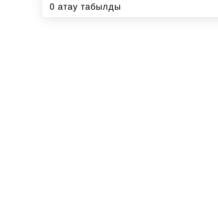
0 атау табылды