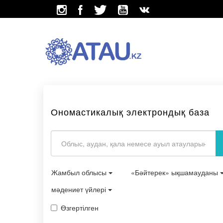
Ономастикалық электрондық база
Жамбыл облысы
«Бәйтерек» ықшамауданы
мәдениет үйлері
Өзгертілген