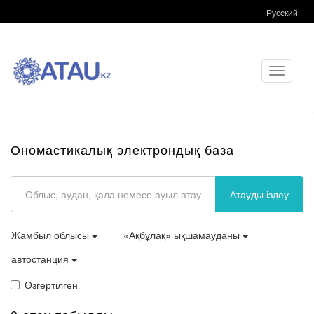
Русский
Toggle
navigati
Ономастикалық электрондық база
Атауды іздеу
Жамбыл облысы
«Ақбұлақ» ықшамауданы
автостанция
Өзгертілген