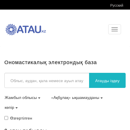
Русский
Toggle
navigati
Ономастикалық электрондық база
Атауды іздеу
Жамбыл облысы
«Ақбұлақ» ықшамауданы
көпір
Өзгертілген