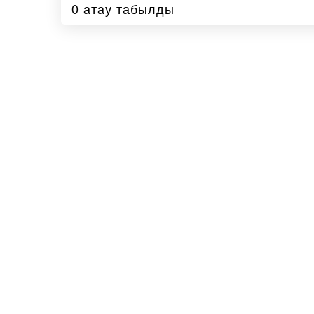
0 атау табылды