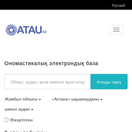
Русский
Toggle
navigati
Ономастикалық электрондық база
Атауды іздеу
Жамбыл облысы
«Астана» ықшамауданы
шағын аудан
Өзгертілген