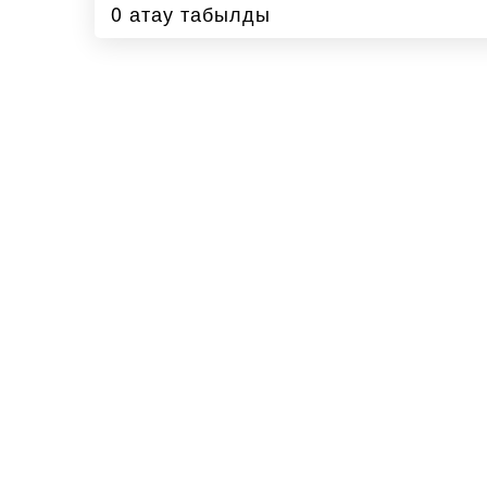
0 атау табылды