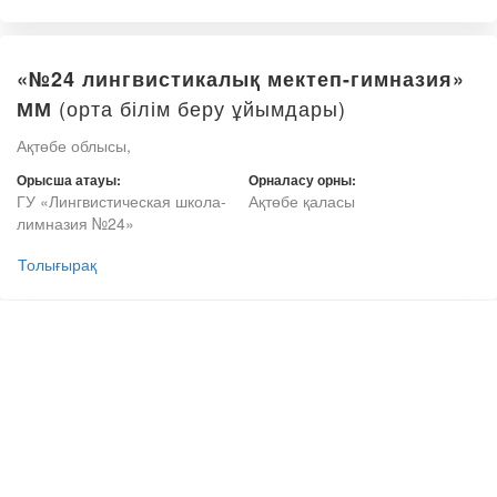
«№24 лингвистикалық мектеп-гимназия»
(орта білім беру ұйымдары)
ММ
Ақтөбе облысы,
Орысша атауы:
Орналасу орны:
ГУ «Лингвистическая школа-
Ақтөбе қаласы
лимназия №24»
Толығырақ
«Ағылшын терең үйрететін №25 арнаулы
(орта білім беру
орта мектебі» ММ
ұйымдары)
Ақтөбе облысы,
Орысша атауы:
Орналасу орны: