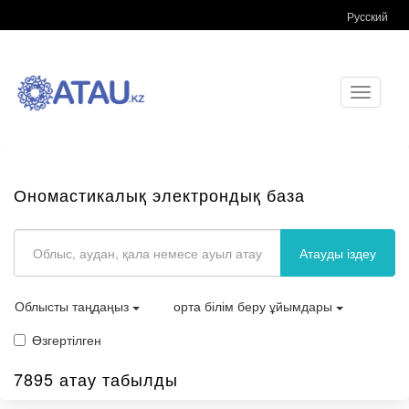
Русский
Toggle
navigati
Ономастикалық электрондық база
Атауды іздеу
Облысты таңдаңыз
орта білім беру ұйымдары
Өзгертілген
7895 атау табылды