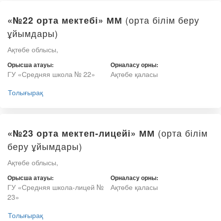
(орта білім беру
«№22 орта мектебі» ММ
ұйымдары)
Ақтөбе облысы,
Орысша атауы:
Орналасу орны:
ГУ «Средняя школа № 22»
Ақтөбе қаласы
Толығырақ
(орта білім
«№23 орта мектеп-лицейі» ММ
беру ұйымдары)
Ақтөбе облысы,
Орысша атауы:
Орналасу орны:
ГУ «Средняя школа-лицей №
Ақтөбе қаласы
23»
Толығырақ