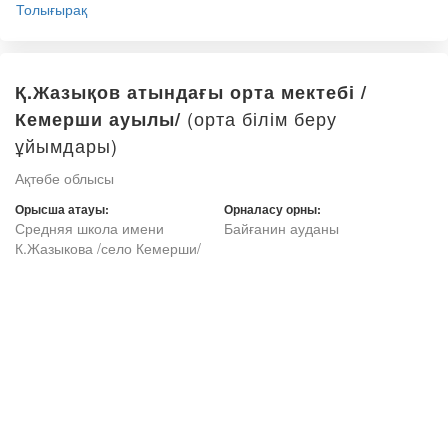
Толығырақ
Қ.Жазықов атындағы орта мектебі /
(орта білім беру
Кемерши ауылы/
ұйымдары)
Ақтөбе облысы
Орысша атауы:
Орналасу орны:
Средняя школа имени
Байғанин ауданы
К.Жазыкова /село Кемерши/
Толығырақ
Жарқамыс орта мектебі /Жарқамыс
(орта білім беру ұйымдары)
ауылы/
Ақтөбе облысы