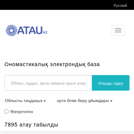
Русский
Toggle
navigati
Ономастикалық электрондық база
Атауды іздеу
Облысты таңдаңыз
орта білім беру ұйымдары
Өзгертілген
7895 атау табылды