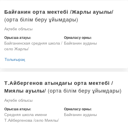
Байғанин орта мектебі /Жарлы ауылы/
(орта білім беру ұйымдары)
Ақтөбе облысы
Орысша атауы:
Орналасу орны:
Байганинская средняя школа /
Байғанин ауданы
село Жарлы/
Толығырақ
Т.Айбергенов атындағы орта мектебі /
(орта білім беру ұйымдары)
Миялы ауылы/
Ақтөбе облысы
Орысша атауы:
Орналасу орны:
Средняя школа имени
Байғанин ауданы
Т.Айбергенова /село Миялы/