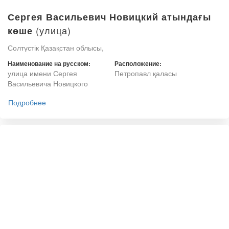
Сергея Васильевич Новицкий атындағы
(улица)
көше
Солтүстік Қазақстан облысы,
Наименование на русском:
Расположение:
улица имени Сергея
Петропавл қаласы
Васильевича Новицкого
Подробнее
(улица)
Новосёлов көшесі
Солтүстік Қазақстан облысы,
Наименование на русском:
Расположение:
улица Новосёлов
Петропавл қаласы
Подробнее