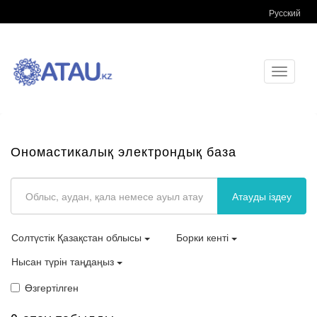
Русский
Toggle
navigati
Ономастикалық электрондық база
Атауды іздеу
Солтүстік Қазақстан облысы
Борки кенті
Нысан түрін таңдаңыз
Өзгертілген