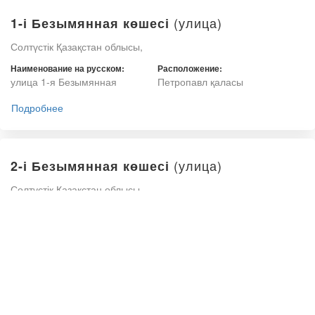
(улица)
1-і Безымянная көшесі
Солтүстік Қазақстан облысы,
Наименование на русском:
Расположение:
улица 1-я Безымянная
Петропавл қаласы
Подробнее
(улица)
2-і Безымянная көшесі
Солтүстік Қазақстан облысы,
Наименование на русском:
Расположение:
улица 2-я Безымянная
Петропавл қаласы
Подробнее
(улица)
Белинский көшесі