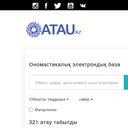
Ономастикалық электрондық база
Облысты таңдаңыз
сквер
Өзгертілген
321 атау табылды