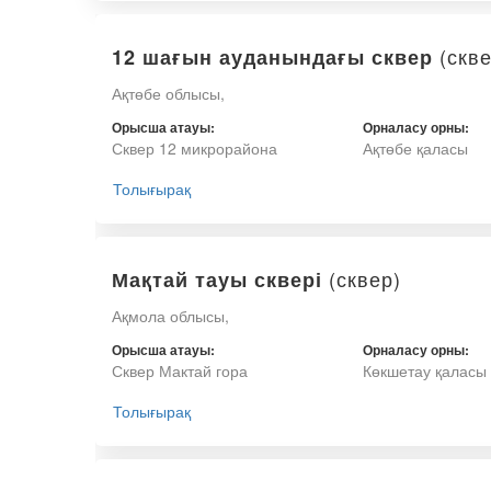
(скве
12 шағын ауданындағы сквер
Ақтөбе облысы,
Орысша атауы:
Орналасу орны:
Сквер 12 микрорайона
Ақтөбе қаласы
Толығырақ
(сквер)
Мақтай тауы сквері
Ақмола облысы,
Орысша атауы:
Орналасу орны:
Сквер Мактай гора
Көкшетау қаласы
Толығырақ