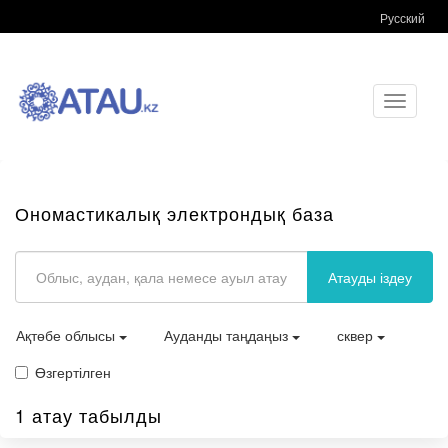
Русский
Toggle
navigati
Ономастикалық электрондық база
Атауды іздеу
Ақтөбе облысы
Ауданды таңдаңыз
сквер
Өзгертілген
1 атау табылды