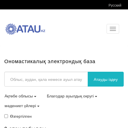
Русский
Toggle
navigati
Ономастикалық электрондық база
Атауды іздеу
Ақтөбе облысы
Благодар ауылдық округі
мәдениет үйлері
Өзгертілген