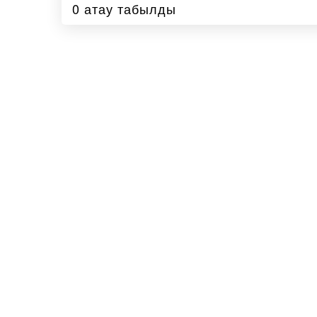
0 атау табылды