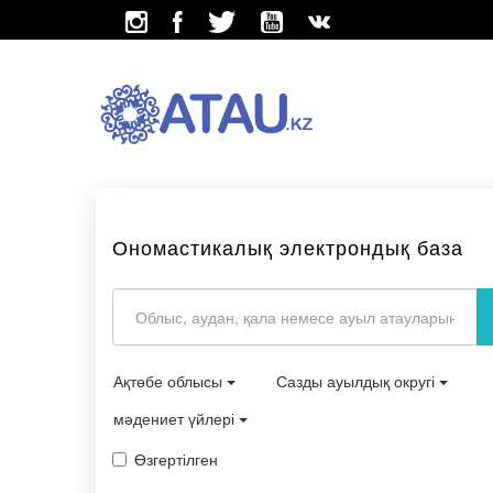
Ономастикалық электрондық база
Ақтөбе облысы
Сазды ауылдық округі
мәдениет үйлері
Өзгертілген