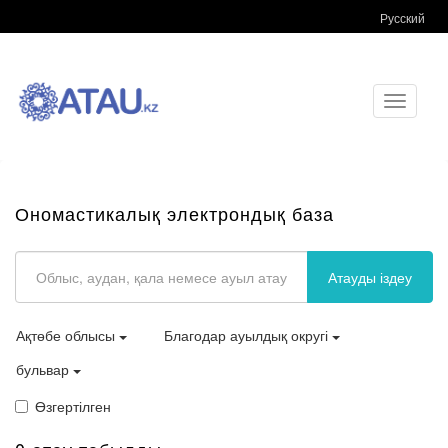
Русский
Toggle
navigati
Ономастикалық электрондық база
Атауды іздеу
Ақтөбе облысы
Благодар ауылдық округі
бульвар
Өзгертілген