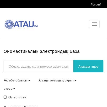
Русский
Toggle
navigati
Ономастикалық электрондық база
Атауды іздеу
Ақтөбе облысы
Сазды ауылдық округі
сквер
Өзгертілген