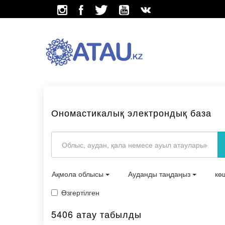
Ономастикалық электрондық база
Ақмола облысы
Ауданды таңдаңыз
кө
Өзгертілген
5406 атау табылды