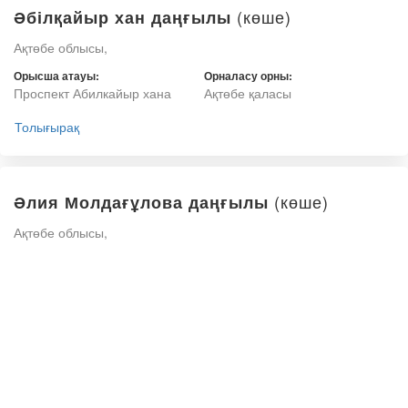
(көше)
Әбілқайыр хан даңғылы
Ақтөбе облысы,
Орысша атауы:
Орналасу орны:
Проспект Абилкайыр хана
Ақтөбе қаласы
Толығырақ
(көше)
Әлия Молдағұлова даңғылы
Ақтөбе облысы,
Орысша атауы:
Орналасу орны:
Проспект Алии Молдагуловой
Ақтөбе қаласы
Толығырақ
(көше)
Кеңес Нокин даңғылы