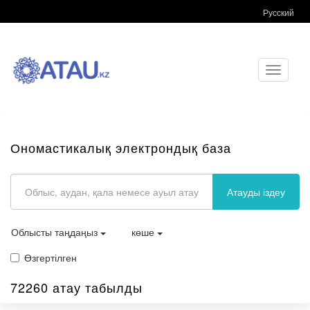
Русский
Toggle
navigati
Ономастикалық электрондық база
Атауды іздеу
Облысты таңдаңыз
көше
Өзгертілген
72260 атау табылды