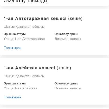
7526 атау табылды
(көше)
1-ая Автогаражная көшеci
Шығыс Қазақстан облысы
Орысша атауы:
Орналасу орны:
Улица 1-ая Автогаражная
Өскемен қаласы
Толығырақ
(көше)
1-ая Алейская көшеci
Шығыс Қазақстан облысы
Орысша атауы:
Орналасу орны:
Улица 1-ая Алейская
Өскемен қаласы
Толығырақ