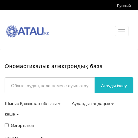
Русский
Toggle
navigati
Ономастикалық электрондық база
Атауды іздеу
Шығыс Қазақстан облысы
Ауданды таңдаңыз
көше
Өзгертілген