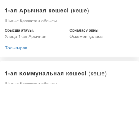
(көше)
1-ая Арычная көшеci
Шығыс Қазақстан облысы
Орысша атауы:
Орналасу орны:
Улица 1-ая Арычная
Өскемен қаласы
Толығырақ
(көше)
1-ая Коммунальная көшеci
Шығыс Қазақстан облысы
Орысша атауы:
Орналасу орны:
Улица 1-ая Коммунальная
Өскемен қаласы
Толығырақ
(көше)
1-ая Мельничная көшеci