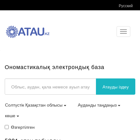
Русский
Toggle
navigati
Ономастикалық электрондық база
Атауды іздеу
Солтүстік Қазақстан облысы
Ауданды таңдаңыз
көше
Өзгертілген