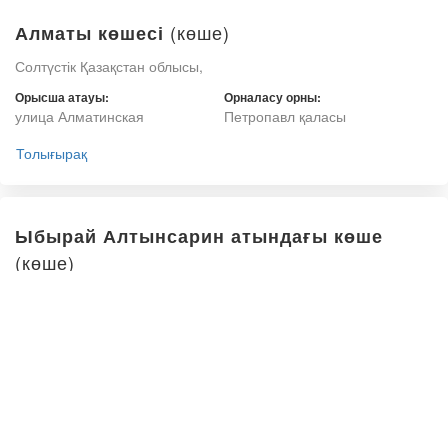
(көше)
Алматы көшесі
Солтүстік Қазақстан облысы,
Орысша атауы:
Орналасу орны:
улица Алматинская
Петропавл қаласы
Толығырақ
Ыбырай Алтынсарин атындағы көше
(көше)
Солтүстік Қазақстан облысы,
Орысша атауы:
Орналасу орны:
улица имени Ибрая
Петропавл қаласы
Алтынсарина
Толығырақ