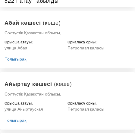
5221 атау табылды
(көше)
Абай көшесі
Солтүстік Қазақстан облысы,
Орысша атауы:
Орналасу орны:
улица Абая
Петропавл қаласы
Толығырақ
(көше)
Айыртау көшесі
Солтүстік Қазақстан облысы,
Орысша атауы:
Орналасу орны:
улица Айыртауская
Петропавл қаласы
Толығырақ