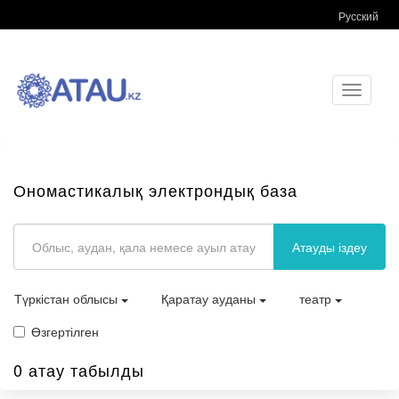
Русский
Toggle
navigati
Ономастикалық электрондық база
Атауды іздеу
Түркістан облысы
Қаратау ауданы
театр
Өзгертілген
0 атау табылды